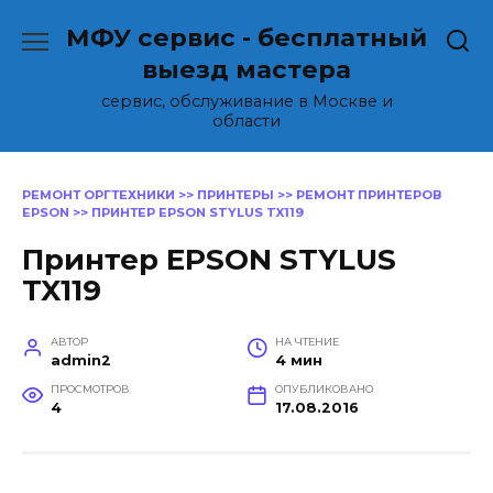
Перейти
МФУ сервис - бесплатный
к
содержанию
выезд мастера
сервис, обслуживание в Москве и
области
РЕМОНТ ОРГТЕХНИКИ
>>
ПРИНТЕРЫ
>>
РЕМОНТ ПРИНТЕРОВ
EPSON
>>
ПРИНТЕР EPSON STYLUS TX119
Принтер EPSON STYLUS
TX119
АВТОР
НА ЧТЕНИЕ
admin2
4 мин
ПРОСМОТРОВ
ОПУБЛИКОВАНО
4
17.08.2016