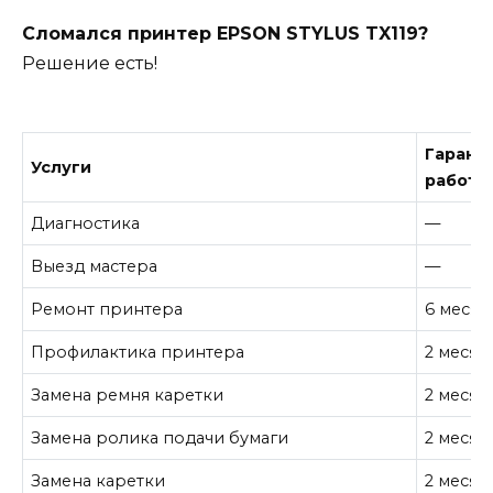
Сломался принтер EPSON STYLUS TX119?
Решение есть!
Гарант
Услуги
работу
Диагностика
—
Выезд мастера
—
Ремонт принтера
6 месяц
Профилактика принтера
2 месяц
Замена ремня каретки
2 месяц
Замена ролика подачи бумаги
2 месяц
Замена каретки
2 месяц