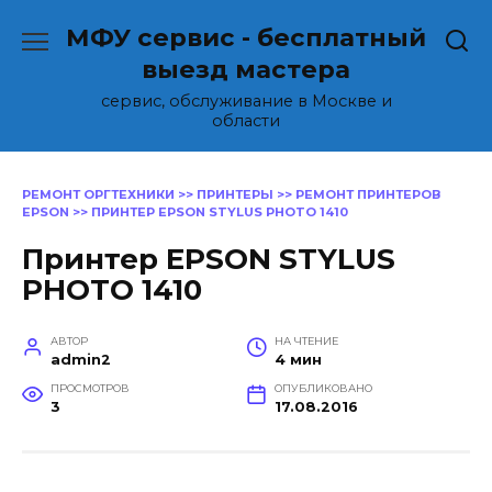
Перейти
МФУ сервис - бесплатный
к
содержанию
выезд мастера
сервис, обслуживание в Москве и
области
РЕМОНТ ОРГТЕХНИКИ
>>
ПРИНТЕРЫ
>>
РЕМОНТ ПРИНТЕРОВ
EPSON
>>
ПРИНТЕР EPSON STYLUS PHOTO 1410
Принтер EPSON STYLUS
PHOTO 1410
АВТОР
НА ЧТЕНИЕ
admin2
4 мин
ПРОСМОТРОВ
ОПУБЛИКОВАНО
3
17.08.2016