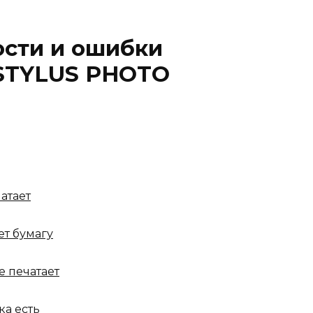
ости и ошибки
STYLUS PHOTO
атает
ет бумагу
е печатает
ка есть