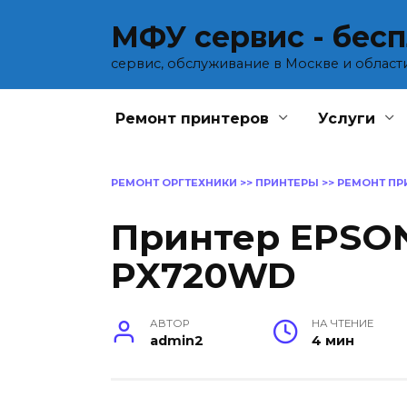
Перейти
МФУ сервис - бес
к
содержанию
сервис, обслуживание в Москве и област
Ремонт принтеров
Услуги
РЕМОНТ ОРГТЕХНИКИ
>>
ПРИНТЕРЫ
>>
РЕМОНТ ПР
Принтер EPSO
PX720WD
АВТОР
НА ЧТЕНИЕ
admin2
4 мин