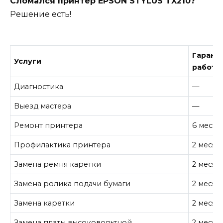
Сломался принтер EPSON STYLUS TX210?
Решение есть!
Гарант
Услуги
работу
Диагностика
—
Выезд мастера
—
Ремонт принтера
6 месяц
Профилактика принтера
2 месяц
Замена ремня каретки
2 месяц
Замена ролика подачи бумаги
2 месяц
Замена каретки
2 месяц
Замена платы высоковольтной
2 месяц