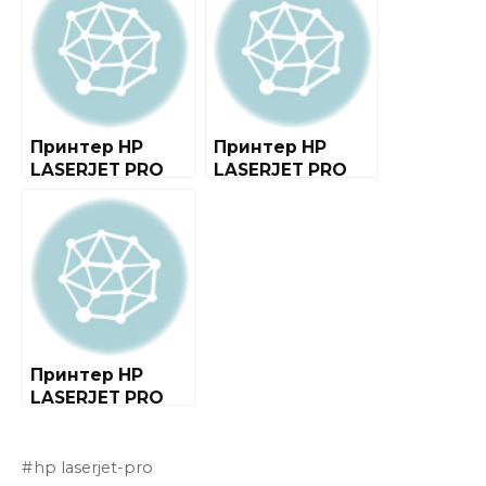
Принтер HP
Принтер HP
LASERJET PRO
LASERJET PRO
100 COLOR MFP
CM1415FN COLOR
M175A
MFP
Принтер HP
LASERJET PRO
500 COLOR MFP
M570DW
hp laserjet-pro