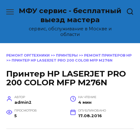
Перейти
МФУ сервис - бесплатный
к
содержанию
выезд мастера
сервис, обслуживание в Москве и
области
РЕМОНТ ОРГТЕХНИКИ
>>
ПРИНТЕРЫ
>>
РЕМОНТ ПРИНТЕРОВ HP
>>
ПРИНТЕР HP LASERJET PRO 200 COLOR MFP M276N
Принтер HP LASERJET PRO
200 COLOR MFP M276N
АВТОР
НА ЧТЕНИЕ
admin2
4 мин
ПРОСМОТРОВ
ОПУБЛИКОВАНО
5
17.08.2016