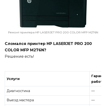
Ремонт принтера HP LASERJET PRO 200 COLOR MFP M276N
Сломался принтер HP LASERJET PRO 200
COLOR MFP M276N?
Решение есть!
Гарант
Услуги
работу
Диагностика
—
Выезд мастера
—