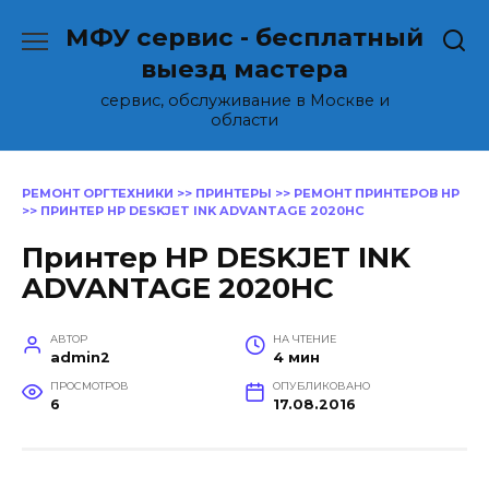
Перейти
МФУ сервис - бесплатный
к
содержанию
выезд мастера
сервис, обслуживание в Москве и
области
РЕМОНТ ОРГТЕХНИКИ
>>
ПРИНТЕРЫ
>>
РЕМОНТ ПРИНТЕРОВ HP
>>
ПРИНТЕР HP DESKJET INK ADVANTAGE 2020HC
Принтер HP DESKJET INK
ADVANTAGE 2020HC
АВТОР
НА ЧТЕНИЕ
admin2
4 мин
ПРОСМОТРОВ
ОПУБЛИКОВАНО
6
17.08.2016