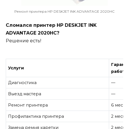
Ремонт принтера HP DESKJET INK ADVANTAGE 2020HC
Сломался принтер HP DESKJET INK
ADVANTAGE 2020HC?
Решение есть!
Гарант
Услуги
работу
Диагностика
—
Выезд мастера
—
Ремонт принтера
6 месяц
Профилактика принтера
2 месяц
Замена ремня каретки
2 месяц