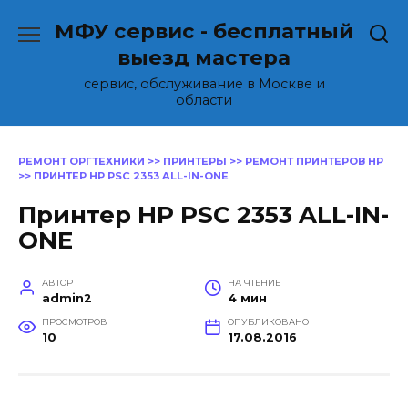
Перейти
МФУ сервис - бесплатный
к
содержанию
выезд мастера
сервис, обслуживание в Москве и
области
РЕМОНТ ОРГТЕХНИКИ
>>
ПРИНТЕРЫ
>>
РЕМОНТ ПРИНТЕРОВ HP
>>
ПРИНТЕР HP PSC 2353 ALL-IN-ONE
Принтер HP PSC 2353 ALL-IN-
ONE
АВТОР
НА ЧТЕНИЕ
admin2
4 мин
ПРОСМОТРОВ
ОПУБЛИКОВАНО
10
17.08.2016