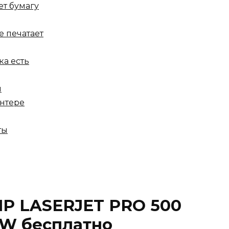
ет бумагу
е печатает
ка есть
ы
интере
ты
HP LASERJET PRO 500
W бесплатно