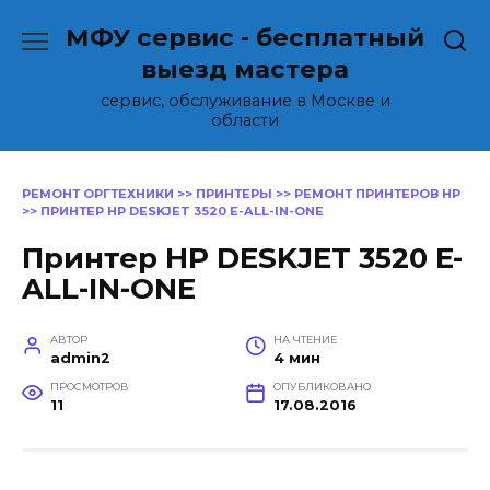
Перейти
МФУ сервис - бесплатный
к
содержанию
выезд мастера
сервис, обслуживание в Москве и
области
РЕМОНТ ОРГТЕХНИКИ
>>
ПРИНТЕРЫ
>>
РЕМОНТ ПРИНТЕРОВ HP
>>
ПРИНТЕР HP DESKJET 3520 E-ALL-IN-ONE
Принтер HP DESKJET 3520 E-
ALL-IN-ONE
АВТОР
НА ЧТЕНИЕ
admin2
4 мин
ПРОСМОТРОВ
ОПУБЛИКОВАНО
11
17.08.2016