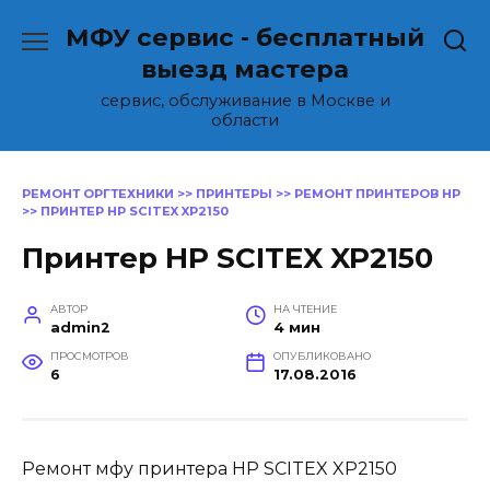
Перейти
МФУ сервис - бесплатный
к
содержанию
выезд мастера
сервис, обслуживание в Москве и
области
РЕМОНТ ОРГТЕХНИКИ
>>
ПРИНТЕРЫ
>>
РЕМОНТ ПРИНТЕРОВ HP
>>
ПРИНТЕР HP SCITEX XP2150
Принтер HP SCITEX XP2150
АВТОР
НА ЧТЕНИЕ
admin2
4 мин
ПРОСМОТРОВ
ОПУБЛИКОВАНО
6
17.08.2016
Ремонт мфу принтера HP SCITEX XP2150