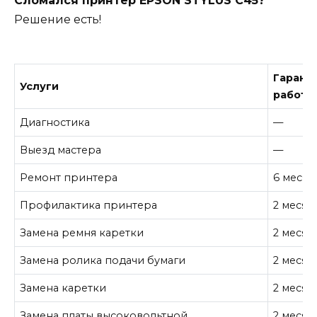
Сломался принтер EPSON STYLUS C45?
Решение есть!
Гарант
Услуги
работу
Диагностика
—
Выезд мастера
—
Ремонт принтера
6 месяц
Профилактика принтера
2 месяц
Замена ремня каретки
2 месяц
Замена ролика подачи бумаги
2 месяц
Замена каретки
2 месяц
Замена платы высоковольтной
2 месяц