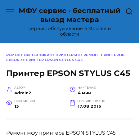
Перейти
МФУ сервис - бесплатный
к
содержанию
выезд мастера
сервис, обслуживание в Москве и
области
РЕМОНТ ОРГТЕХНИКИ
>>
ПРИНТЕРЫ
>>
РЕМОНТ ПРИНТЕРОВ
EPSON
>>
ПРИНТЕР EPSON STYLUS C45
Принтер EPSON STYLUS C45
АВТОР
НА ЧТЕНИЕ
admin2
4 мин
ПРОСМОТРОВ
ОПУБЛИКОВАНО
13
17.08.2016
Ремонт мфу принтера EPSON STYLUS C45