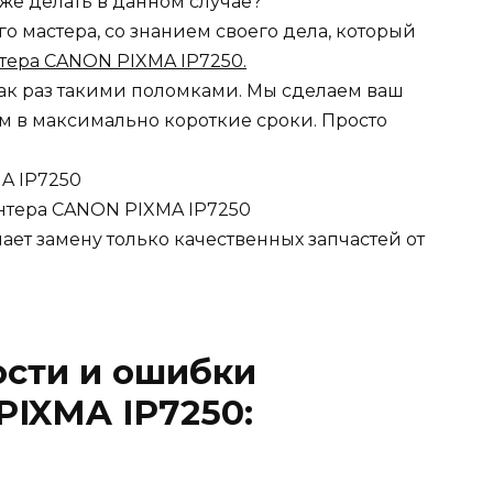
о же делать в данном случае?
 мастера, со знанием своего дела, который
тера CANON PIXMA IP7250.
ак раз такими поломками. Мы сделаем ваш
 в максимально короткие сроки. Просто
A IP7250
нтера CANON PIXMA IP7250
ет замену только качественных запчастей от
ости и ошибки
IXMA IP7250: