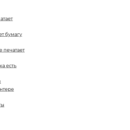
атает
ет бумагу
е печатает
ка есть
ы
интере
ты