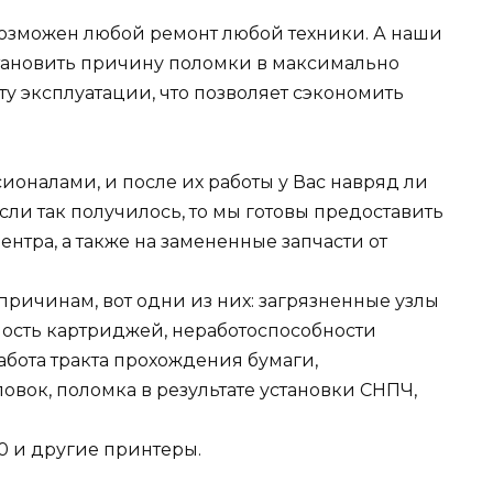
евозможен любой ремонт любой техники. А наши
становить причину поломки в максимально
сту эксплуатации, что позволяет сэкономить
оналами, и после их работы у Вас навряд ли
если так получилось, то мы готовы предоставить
нтра, а также на замененные запчасти от
ричинам, вот одни из них: загрязненные узлы
ность картриджей, неработоспособности
абота тракта прохождения бумаги,
овок, поломка в результате установки СНПЧ,
 и другие принтеры.