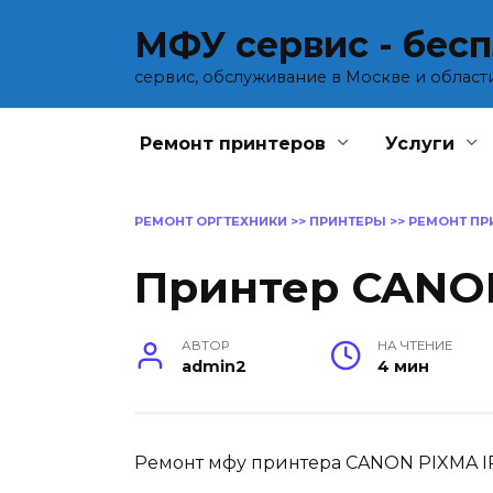
Перейти
МФУ сервис - бес
к
содержанию
сервис, обслуживание в Москве и област
Ремонт принтеров
Услуги
РЕМОНТ ОРГТЕХНИКИ
>>
ПРИНТЕРЫ
>>
РЕМОНТ ПР
Принтер CANON
АВТОР
НА ЧТЕНИЕ
admin2
4 мин
Ремонт мфу принтера CANON PIXMA I