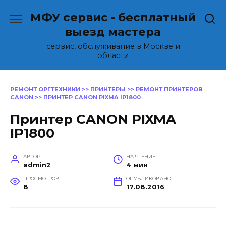
Перейти
МФУ сервис - бесплатный
к
содержанию
выезд мастера
сервис, обслуживание в Москве и
области
РЕМОНТ ОРГТЕХНИКИ
>>
ПРИНТЕРЫ
>>
РЕМОНТ ПРИНТЕРОВ
CANON
>>
ПРИНТЕР CANON PIXMA IP1800
Принтер CANON PIXMA
IP1800
АВТОР
НА ЧТЕНИЕ
admin2
4 мин
ПРОСМОТРОВ
ОПУБЛИКОВАНО
8
17.08.2016