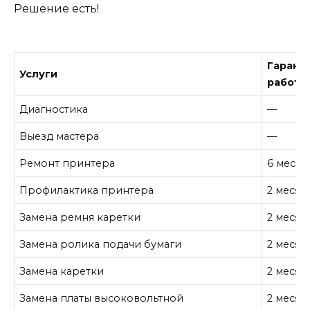
Решение есть!
Гарант
Услуги
работу
Диагностика
—
Выезд мастера
—
Ремонт принтера
6 месяц
Профилактика принтера
2 месяц
Замена ремня каретки
2 месяц
Замена ролика подачи бумаги
2 месяц
Замена каретки
2 месяц
Замена платы высоковольтной
2 месяц