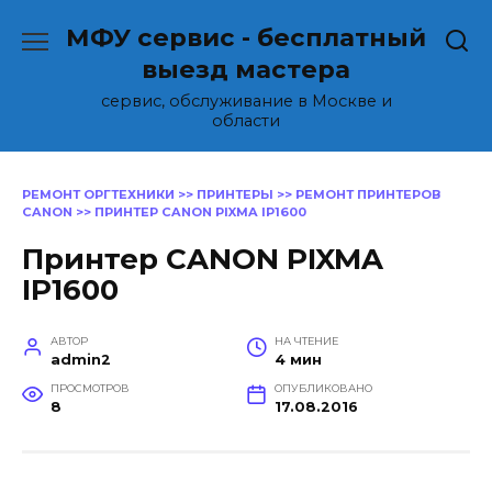
Перейти
МФУ сервис - бесплатный
к
содержанию
выезд мастера
сервис, обслуживание в Москве и
области
РЕМОНТ ОРГТЕХНИКИ
>>
ПРИНТЕРЫ
>>
РЕМОНТ ПРИНТЕРОВ
CANON
>>
ПРИНТЕР CANON PIXMA IP1600
Принтер CANON PIXMA
IP1600
АВТОР
НА ЧТЕНИЕ
admin2
4 мин
ПРОСМОТРОВ
ОПУБЛИКОВАНО
8
17.08.2016