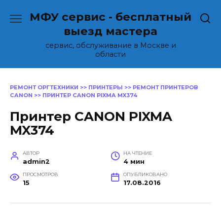
Перейти
МФУ сервис - бесплатный
к
содержанию
выезд мастера
сервис, обслуживание в Москве и
области
РЕМОНТ ОРГТЕХНИКИ
>>
ПРИНТЕРЫ
>>
РЕМОНТ ПРИНТЕРОВ
CANON
>>
ПРИНТЕР CANON PIXMA MX374
Принтер CANON PIXMA
MX374
АВТОР
НА ЧТЕНИЕ
admin2
4 мин
ПРОСМОТРОВ
ОПУБЛИКОВАНО
15
17.08.2016