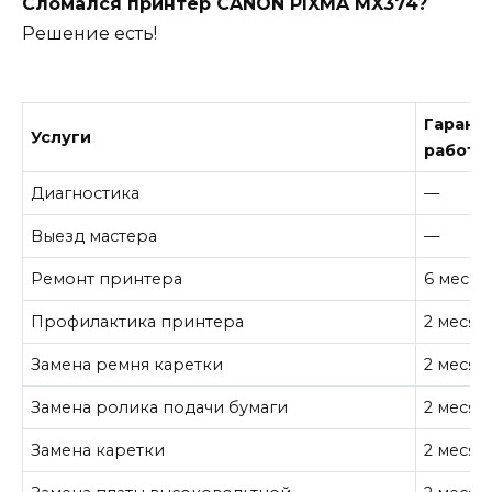
Сломался принтер CANON PIXMA MX374?
Решение есть!
Гарант
Услуги
работу
Диагностика
—
Выезд мастера
—
Ремонт принтера
6 месяц
Профилактика принтера
2 месяц
Замена ремня каретки
2 месяц
Замена ролика подачи бумаги
2 месяц
Замена каретки
2 месяц