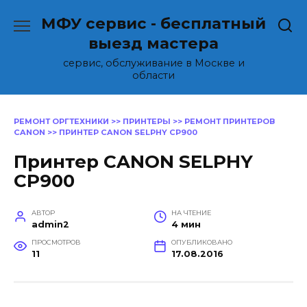
Перейти
МФУ сервис - бесплатный
к
содержанию
выезд мастера
сервис, обслуживание в Москве и
области
РЕМОНТ ОРГТЕХНИКИ
>>
ПРИНТЕРЫ
>>
РЕМОНТ ПРИНТЕРОВ
CANON
>>
ПРИНТЕР CANON SELPHY CP900
Принтер CANON SELPHY
CP900
АВТОР
НА ЧТЕНИЕ
admin2
4 мин
ПРОСМОТРОВ
ОПУБЛИКОВАНО
11
17.08.2016