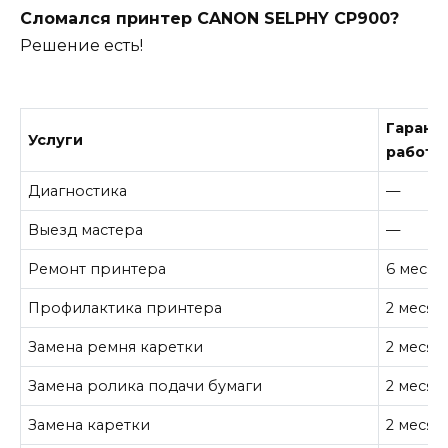
Сломался принтер CANON SELPHY CP900?
Решение есть!
Гарант
Услуги
работу
Диагностика
—
Выезд мастера
—
Ремонт принтера
6 месяц
Профилактика принтера
2 месяц
Замена ремня каретки
2 месяц
Замена ролика подачи бумаги
2 месяц
Замена каретки
2 месяц