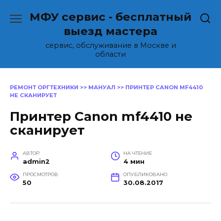
Перейти
МФУ сервис - бесплатный
к
содержанию
выезд мастера
сервис, обслуживание в Москве и
области
РЕМОНТ ОРГТЕХНИКИ
>>
МАНУАЛ
>>
ПРИНТЕР CANON MF4410
НЕ СКАНИРУЕТ
Принтер Canon mf4410 не
сканирует
АВТОР
НА ЧТЕНИЕ
admin2
4 мин
ПРОСМОТРОВ
ОПУБЛИКОВАНО
50
30.08.2017