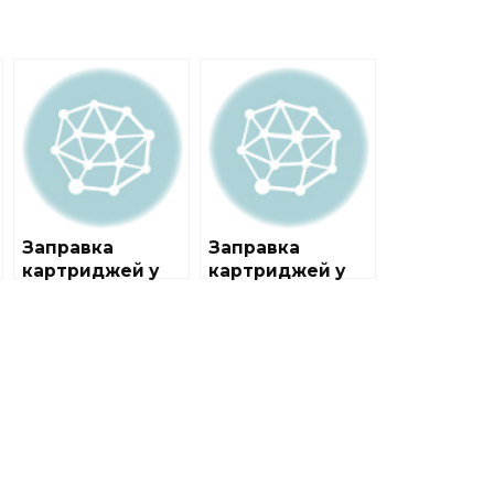
Заправка
Заправка
картриджей у
картриджей у
метро
метро Косино
Выставочный
центр