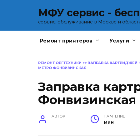
Перейти
МФУ сервис - бес
к
содержанию
сервис, обслуживание в Москве и област
Ремонт принтеров
Услуги
РЕМОНТ ОРГТЕХНИКИ
>>
ЗАПРАВКА КАРТРИДЖЕЙ 
МЕТРО ФОНВИЗИНСКАЯ
Заправка карт
Фонвизинская
АВТОР
НА ЧТЕНИЕ
мин