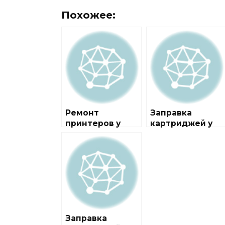
Похожее:
Ремонт
Заправка
принтеров у
картриджей у
метро
метро
Фонвизинская
Баррикадная
Заправка