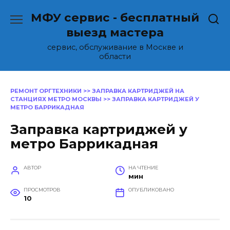
Перейти
МФУ сервис - бесплатный
к
содержанию
выезд мастера
сервис, обслуживание в Москве и
области
РЕМОНТ ОРГТЕХНИКИ
>>
ЗАПРАВКА КАРТРИДЖЕЙ НА
СТАНЦИЯХ МЕТРО МОСКВЫ
>>
ЗАПРАВКА КАРТРИДЖЕЙ У
МЕТРО БАРРИКАДНАЯ
Заправка картриджей у
метро Баррикадная
АВТОР
НА ЧТЕНИЕ
мин
ПРОСМОТРОВ
ОПУБЛИКОВАНО
10