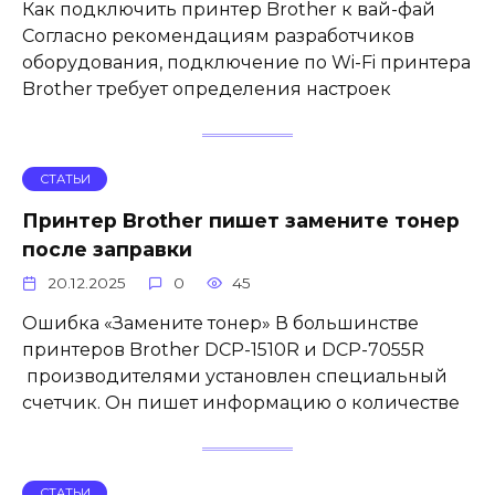
Как подключить принтер Brother к вай-фай
Согласно рекомендациям разработчиков
оборудования, подключение по Wi-Fi принтера
Brother требует определения настроек
СТАТЬИ
Принтер Brother пишет замените тонер
после заправки
20.12.2025
0
45
Ошибка «Замените тонер» В большинстве
принтеров Brother DCP-1510R и DCP-7055R
производителями установлен специальный
счетчик. Он пишет информацию о количестве
СТАТЬИ