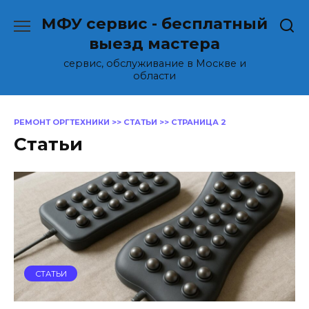
Перейти
МФУ сервис - бесплатный
к
содержанию
выезд мастера
сервис, обслуживание в Москве и
области
РЕМОНТ ОРГТЕХНИКИ
>>
СТАТЬИ
>>
СТРАНИЦА 2
Статьи
СТАТЬИ