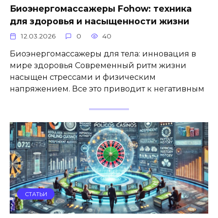
Биоэнергомассажеры Fohow: техника
для здоровья и насыщенности жизни
12.03.2026
0
40
Биоэнергомассажеры для тела: инновация в
мире здоровья Современный ритм жизни
насыщен стрессами и физическим
напряжением. Все это приводит к негативным
СТАТЬИ