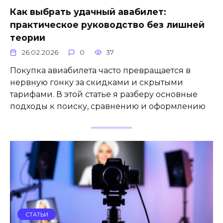
Как выбрать удачный авабилет:
практическое руководство без лишней
теории
26.02.2026
0
37
Покупка авиабилета часто превращается в
нервную гонку за скидками и скрытыми
тарифами. В этой статье я разберу основные
подходы к поиску, сравнению и оформлению
СТАТЬИ