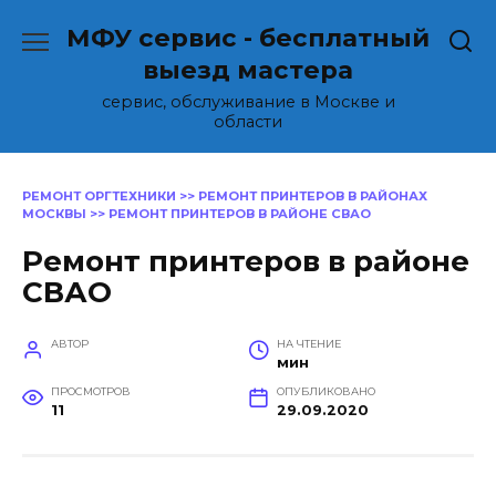
Перейти
МФУ сервис - бесплатный
к
содержанию
выезд мастера
сервис, обслуживание в Москве и
области
РЕМОНТ ОРГТЕХНИКИ
>>
РЕМОНТ ПРИНТЕРОВ В РАЙОНАХ
МОСКВЫ
>>
РЕМОНТ ПРИНТЕРОВ В РАЙОНЕ СВАО
Ремонт принтеров в районе
СВАО
АВТОР
НА ЧТЕНИЕ
мин
ПРОСМОТРОВ
ОПУБЛИКОВАНО
11
29.09.2020