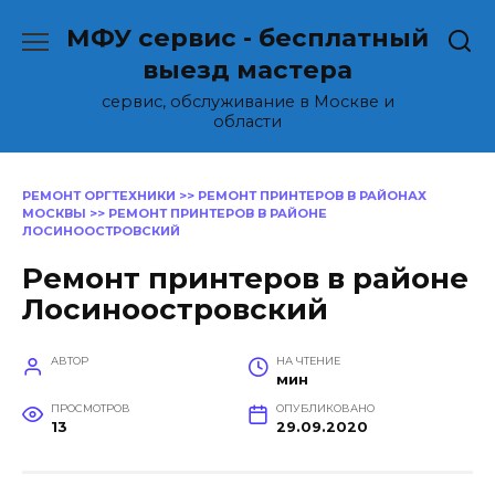
Перейти
МФУ сервис - бесплатный
к
содержанию
выезд мастера
сервис, обслуживание в Москве и
области
РЕМОНТ ОРГТЕХНИКИ
>>
РЕМОНТ ПРИНТЕРОВ В РАЙОНАХ
МОСКВЫ
>>
РЕМОНТ ПРИНТЕРОВ В РАЙОНЕ
ЛОСИНООСТРОВСКИЙ
Ремонт принтеров в районе
Лосиноостровский
АВТОР
НА ЧТЕНИЕ
мин
ПРОСМОТРОВ
ОПУБЛИКОВАНО
13
29.09.2020