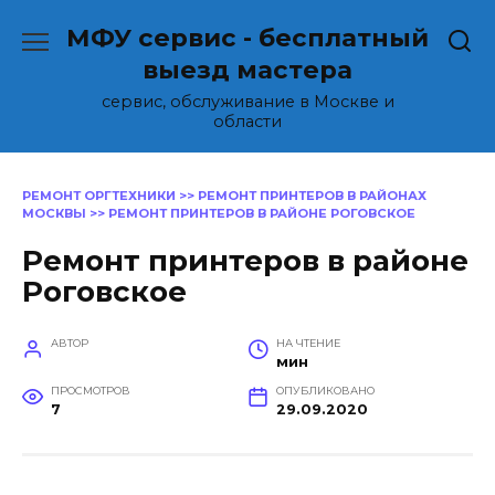
Перейти
МФУ сервис - бесплатный
к
содержанию
выезд мастера
сервис, обслуживание в Москве и
области
РЕМОНТ ОРГТЕХНИКИ
>>
РЕМОНТ ПРИНТЕРОВ В РАЙОНАХ
МОСКВЫ
>>
РЕМОНТ ПРИНТЕРОВ В РАЙОНЕ РОГОВСКОЕ
Ремонт принтеров в районе
Роговское
АВТОР
НА ЧТЕНИЕ
мин
ПРОСМОТРОВ
ОПУБЛИКОВАНО
7
29.09.2020