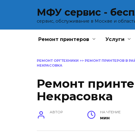
Перейти
МФУ сервис - бес
к
содержанию
сервис, обслуживание в Москве и област
Ремонт принтеров
Услуги
РЕМОНТ ОРГТЕХНИКИ
>>
РЕМОНТ ПРИНТЕРОВ В Р
НЕКРАСОВКА
Ремонт принте
Некрасовка
АВТОР
НА ЧТЕНИЕ
мин