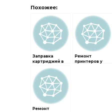
Похожее:
Заправка
Ремонт
картриджей в
принтеров у
районе
метро
Некрасовка
Некрасовка
Ремонт