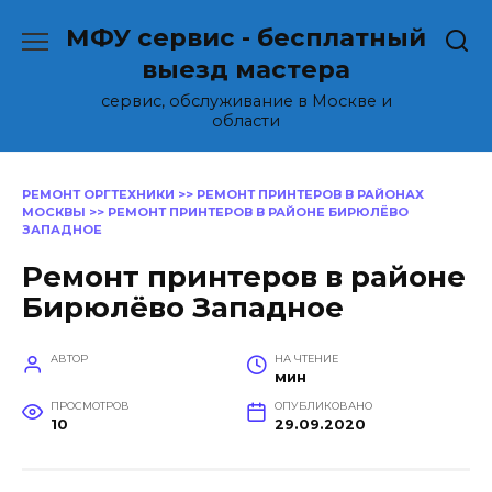
Перейти
МФУ сервис - бесплатный
к
содержанию
выезд мастера
сервис, обслуживание в Москве и
области
РЕМОНТ ОРГТЕХНИКИ
>>
РЕМОНТ ПРИНТЕРОВ В РАЙОНАХ
МОСКВЫ
>>
РЕМОНТ ПРИНТЕРОВ В РАЙОНЕ БИРЮЛЁВО
ЗАПАДНОЕ
Ремонт принтеров в районе
Бирюлёво Западное
АВТОР
НА ЧТЕНИЕ
мин
ПРОСМОТРОВ
ОПУБЛИКОВАНО
10
29.09.2020