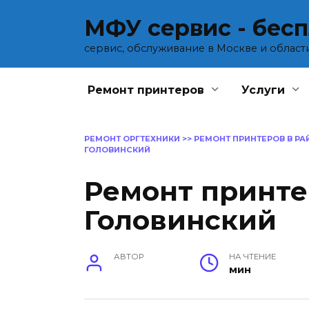
Перейти
МФУ сервис - бес
к
содержанию
сервис, обслуживание в Москве и област
Ремонт принтеров
Услуги
РЕМОНТ ОРГТЕХНИКИ
>>
РЕМОНТ ПРИНТЕРОВ В Р
ГОЛОВИНСКИЙ
Ремонт принте
Головинский
АВТОР
НА ЧТЕНИЕ
мин