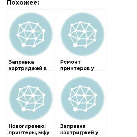
Похожее:
Заправка
Ремонт
картриджей в
принтеров у
районе
метро
Новогиреево
Новогиреево
Новогиреево:
Заправка
принтеры, мфу
картриджей у