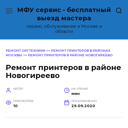
Перейти
МФУ сервис - бесплатный
к
содержанию
выезд мастера
сервис, обслуживание в Москве и
области
РЕМОНТ ОРГТЕХНИКИ
>>
РЕМОНТ ПРИНТЕРОВ В РАЙОНАХ
МОСКВЫ
>>
РЕМОНТ ПРИНТЕРОВ В РАЙОНЕ НОВОГИРЕЕВО
Ремонт принтеров в районе
Новогиреево
АВТОР
НА ЧТЕНИЕ
мин
ПРОСМОТРОВ
ОПУБЛИКОВАНО
10
29.09.2020