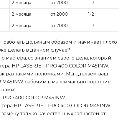
2 месяца
от 2000
1-7
2 месяца
от 2000
1-2
2 месяца
от 2000
1-7
ет работать должным образом и начинает плохо
о же делать в данном случае?
 мастера, со знанием своего дела, который
тера HP LASERJET PRO 400 COLOR M451NW.
ак раз такими поломками. Мы сделаем ваш
R M451NW рабочим в максимально короткие
 нами!
T PRO 400 COLOR M451NW
нтера HP LASERJET PRO 400 COLOR M451NW
замену только качественных запчастей от