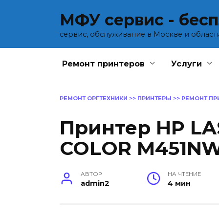
Перейти
МФУ сервис - бес
к
содержанию
сервис, обслуживание в Москве и област
Ремонт принтеров
Услуги
РЕМОНТ ОРГТЕХНИКИ
>>
ПРИНТЕРЫ
>>
РЕМОНТ ПР
Принтер HP LA
COLOR M451N
АВТОР
НА ЧТЕНИЕ
admin2
4 мин