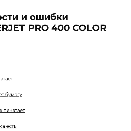
ости и ошибки
ERJET PRO 400 COLOR
атает
ет бумагу
е печатает
ка есть