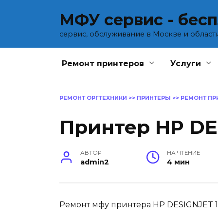
Перейти
МФУ сервис - бес
к
содержанию
сервис, обслуживание в Москве и област
Ремонт принтеров
Услуги
РЕМОНТ ОРГТЕХНИКИ
>>
ПРИНТЕРЫ
>>
РЕМОНТ ПР
Принтер HP DE
АВТОР
НА ЧТЕНИЕ
admin2
4 мин
Ремонт мфу принтера HP DESIGNJET 