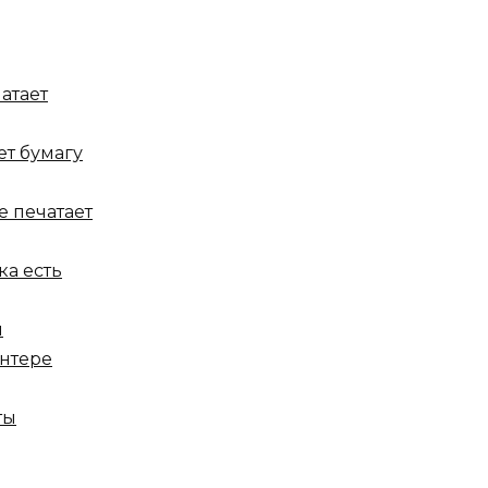
атает
ет бумагу
е печатает
ка есть
ы
интере
ты