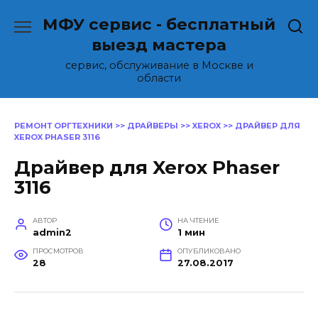
Перейти
МФУ сервис - бесплатный
к
содержанию
выезд мастера
сервис, обслуживание в Москве и
области
РЕМОНТ ОРГТЕХНИКИ
>>
ДРАЙВЕРЫ
>>
XEROX
>>
ДРАЙВЕР ДЛЯ
XEROX PHASER 3116
Драйвер для Xerox Phaser
3116
АВТОР
НА ЧТЕНИЕ
admin2
1 мин
ПРОСМОТРОВ
ОПУБЛИКОВАНО
28
27.08.2017