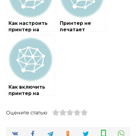
Как настроить
Принтер не
принтер на
печатает
печать с
компьютера
Как включить
принтер на
компьютере
если он
отключен
Оцените статью