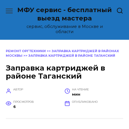
Перейти
МФУ сервис - бесплатный
к
содержанию
выезд мастера
сервис, обслуживание в Москве и
области
РЕМОНТ ОРГТЕХНИКИ
>>
ЗАПРАВКА КАРТРИДЖЕЙ В РАЙОНАХ
МОСКВЫ
>>
ЗАПРАВКА КАРТРИДЖЕЙ В РАЙОНЕ ТАГАНСКИЙ
Заправка картриджей в
районе Таганский
АВТОР
НА ЧТЕНИЕ
мин
ПРОСМОТРОВ
ОПУБЛИКОВАНО
6