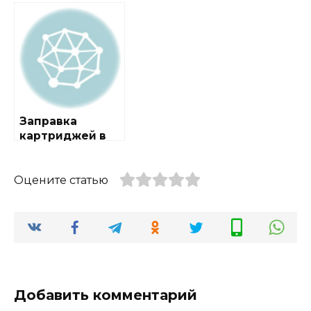
районе
районе Марьино
Дорогомилово
Заправка
картриджей в
районе
Проспект
Вернадского
Оцените статью
Добавить комментарий