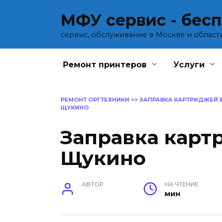
Перейти
МФУ сервис - бес
к
содержанию
сервис, обслуживание в Москве и област
Ремонт принтеров
Услуги
РЕМОНТ ОРГТЕХНИКИ
>>
ЗАПРАВКА КАРТРИДЖЕЙ 
ЩУКИНО
Заправка карт
Щукино
АВТОР
НА ЧТЕНИЕ
мин