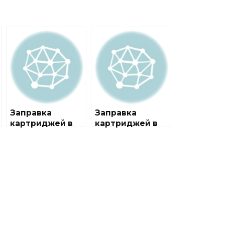
Заправка
Заправка
картриджей в
картриджей в
районе
районе
Ивановское
Можайский