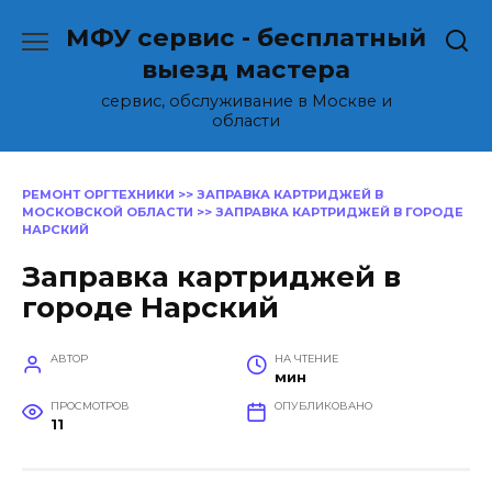
Перейти
МФУ сервис - бесплатный
к
содержанию
выезд мастера
сервис, обслуживание в Москве и
области
РЕМОНТ ОРГТЕХНИКИ
>>
ЗАПРАВКА КАРТРИДЖЕЙ В
МОСКОВСКОЙ ОБЛАСТИ
>>
ЗАПРАВКА КАРТРИДЖЕЙ В ГОРОДЕ
НАРСКИЙ
Заправка картриджей в
городе Нарский
АВТОР
НА ЧТЕНИЕ
мин
ПРОСМОТРОВ
ОПУБЛИКОВАНО
11