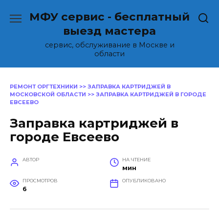
Перейти
МФУ сервис - бесплатный
к
содержанию
выезд мастера
сервис, обслуживание в Москве и
области
РЕМОНТ ОРГТЕХНИКИ
>>
ЗАПРАВКА КАРТРИДЖЕЙ В
МОСКОВСКОЙ ОБЛАСТИ
>>
ЗАПРАВКА КАРТРИДЖЕЙ В ГОРОДЕ
ЕВСЕЕВО
Заправка картриджей в
городе Евсеево
АВТОР
НА ЧТЕНИЕ
мин
ПРОСМОТРОВ
ОПУБЛИКОВАНО
6