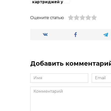
картриджей у
метро
Выставочный
центр
Оцените статью
Добавить комментари
Имя
Email
Комментарий