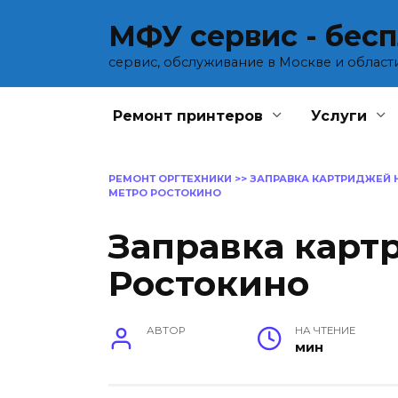
Перейти
МФУ сервис - бес
к
содержанию
сервис, обслуживание в Москве и област
Ремонт принтеров
Услуги
РЕМОНТ ОРГТЕХНИКИ
>>
ЗАПРАВКА КАРТРИДЖЕЙ 
МЕТРО РОСТОКИНО
Заправка карт
Ростокино
АВТОР
НА ЧТЕНИЕ
мин