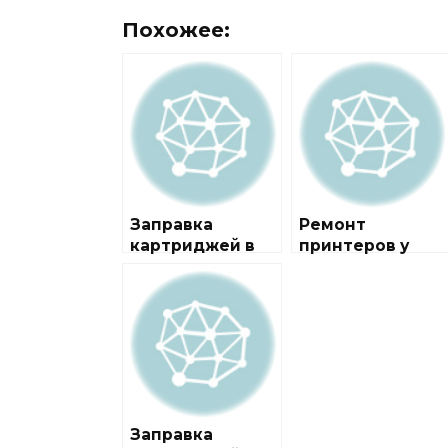
Похожее:
Заправка
Ремонт
картриджей в
принтеров у
районе
метро
Ростокино
Ростокино
Заправка