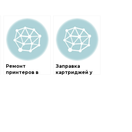
Ремонт
Заправка
принтеров в
картриджей у
районе
метро
Ростокино
Баррикадная