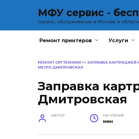
Перейти
МФУ сервис - бес
к
содержанию
сервис, обслуживание в Москве и област
Ремонт принтеров
Услуги
РЕМОНТ ОРГТЕХНИКИ
>>
ЗАПРАВКА КАРТРИДЖЕЙ 
МЕТРО ДМИТРОВСКАЯ
Заправка карт
Дмитровская
АВТОР
НА ЧТЕНИЕ
мин