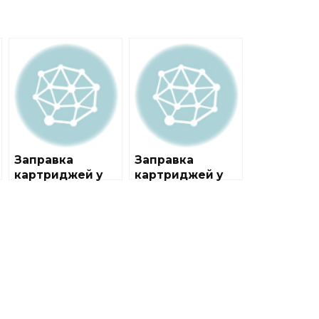
Заправка
Заправка
картриджей у
картриджей у
метро
метро
Баррикадная
Выставочный
центр