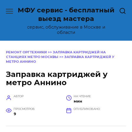
Перейти
МФУ сервис - бесплатный
к
содержанию
выезд мастера
сервис, обслуживание в Москве и
области
РЕМОНТ ОРГТЕХНИКИ
>>
ЗАПРАВКА КАРТРИДЖЕЙ НА
СТАНЦИЯХ МЕТРО МОСКВЫ
>>
ЗАПРАВКА КАРТРИДЖЕЙ У
МЕТРО АННИНО
Заправка картриджей у
метро Аннино
АВТОР
НА ЧТЕНИЕ
мин
ПРОСМОТРОВ
ОПУБЛИКОВАНО
9