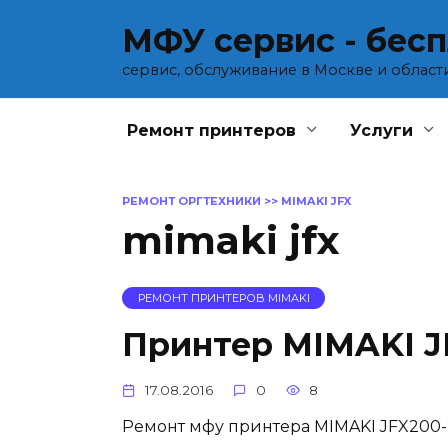
Перейти
МФУ сервис - бес
к
содержанию
сервис, обслуживание в Москве и област
Ремонт принтеров
Услуги
РЕМОНТ ОРГТЕХНИКИ
>>
MIMAKI JFX
mimaki jfx
РЕМОНТ ПРИНТЕРОВ MIMAKI
Принтер MIMAKI J
17.08.2016
0
8
Ремонт мфу принтера MIMAKI JFX200-