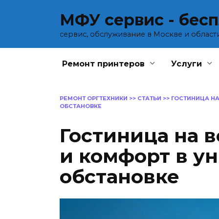
Перейти
МФУ сервис - бес
к
содержанию
сервис, обслуживание в Москве и област
Ремонт принтеров
Услуги
РЕМОНТ ОРГТЕХНИКИ
>>
СТАТЬИ
>>
ГОСТИНИЦА НА
ОБСТАНОВКЕ
Гостиница на в
и комфорт в у
обстановке