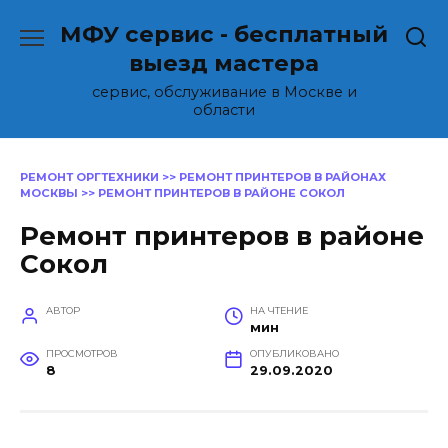
Перейти
МФУ сервис - бесплатный
к
содержанию
выезд мастера
сервис, обслуживание в Москве и
области
РЕМОНТ ОРГТЕХНИКИ
>>
РЕМОНТ ПРИНТЕРОВ В РАЙОНАХ
МОСКВЫ
>>
РЕМОНТ ПРИНТЕРОВ В РАЙОНЕ СОКОЛ
Ремонт принтеров в районе
Сокол
АВТОР
НА ЧТЕНИЕ
мин
ПРОСМОТРОВ
ОПУБЛИКОВАНО
8
29.09.2020