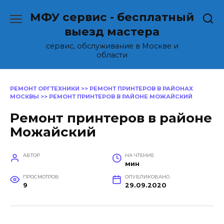
Перейти
МФУ сервис - бесплатный
к
содержанию
выезд мастера
сервис, обслуживание в Москве и
области
РЕМОНТ ОРГТЕХНИКИ
>>
РЕМОНТ ПРИНТЕРОВ В РАЙОНАХ
МОСКВЫ
>>
РЕМОНТ ПРИНТЕРОВ В РАЙОНЕ МОЖАЙСКИЙ
Ремонт принтеров в районе
Можайский
АВТОР
НА ЧТЕНИЕ
мин
ПРОСМОТРОВ
ОПУБЛИКОВАНО
9
29.09.2020