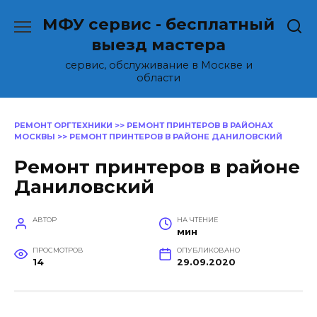
Перейти
МФУ сервис - бесплатный
к
содержанию
выезд мастера
сервис, обслуживание в Москве и
области
РЕМОНТ ОРГТЕХНИКИ
>>
РЕМОНТ ПРИНТЕРОВ В РАЙОНАХ
МОСКВЫ
>>
РЕМОНТ ПРИНТЕРОВ В РАЙОНЕ ДАНИЛОВСКИЙ
Ремонт принтеров в районе
Даниловский
АВТОР
НА ЧТЕНИЕ
мин
ПРОСМОТРОВ
ОПУБЛИКОВАНО
14
29.09.2020