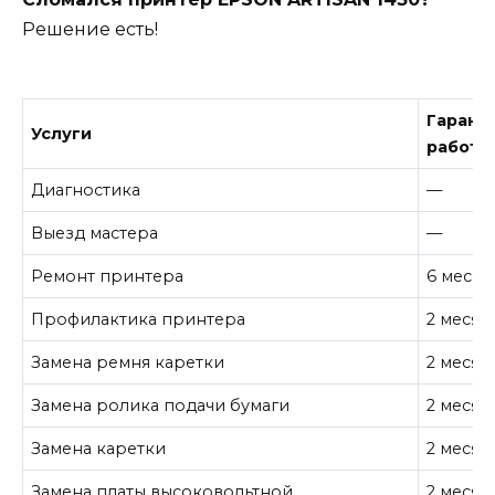
Решение есть!
Гарант
Услуги
работу
Диагностика
—
Выезд мастера
—
Ремонт принтера
6 месяц
Профилактика принтера
2 месяц
Замена ремня каретки
2 месяц
Замена ролика подачи бумаги
2 месяц
Замена каретки
2 месяц
Замена платы высоковольтной
2 месяц