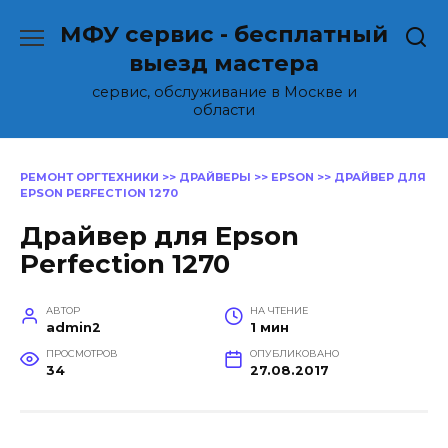
Перейти
МФУ сервис - бесплатный
к
содержанию
выезд мастера
сервис, обслуживание в Москве и
области
РЕМОНТ ОРГТЕХНИКИ
>>
ДРАЙВЕРЫ
>>
EPSON
>>
ДРАЙВЕР ДЛЯ
EPSON PERFECTION 1270
Драйвер для Epson
Perfection 1270
АВТОР
НА ЧТЕНИЕ
admin2
1 мин
ПРОСМОТРОВ
ОПУБЛИКОВАНО
34
27.08.2017