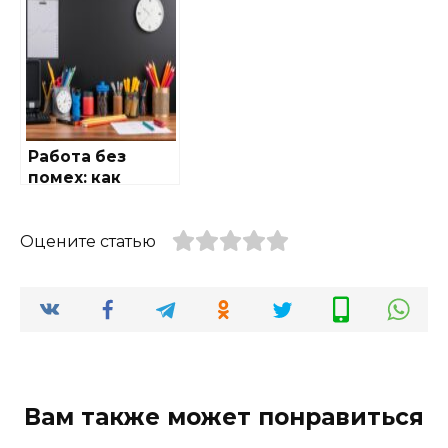
помощника,
который
действительно
пригодится в
походе
Работа без
помех: как
обустроить
офисную среду
с умом и вкусом
Оцените статью
Вам также может понравиться