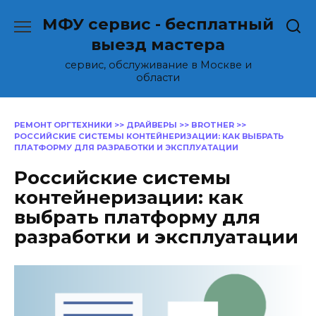
Перейти
МФУ сервис - бесплатный
к
содержанию
выезд мастера
сервис, обслуживание в Москве и
области
РЕМОНТ ОРГТЕХНИКИ
>>
ДРАЙВЕРЫ
>>
BROTHER
>>
РОССИЙСКИЕ СИСТЕМЫ КОНТЕЙНЕРИЗАЦИИ: КАК ВЫБРАТЬ
ПЛАТФОРМУ ДЛЯ РАЗРАБОТКИ И ЭКСПЛУАТАЦИИ
Российские системы
контейнеризации: как
выбрать платформу для
разработки и эксплуатации