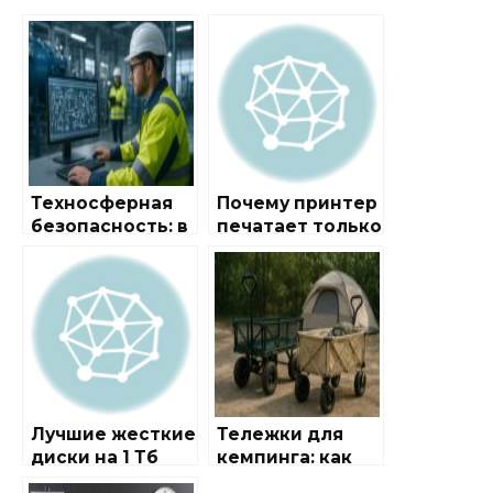
Техносферная
Почему принтер
безопасность: в
печатает только
каких вузах
половину листа
учиться и где
A4: как
работать
исправить
работу Xerox, HP,
Epson, Canon,
Samsung
Лучшие жесткие
Тележки для
диски на 1 Тб
кемпинга: как
для ПК
выбрать