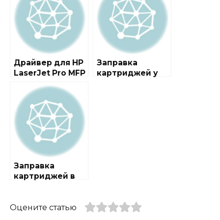
Драйвер для HP
Заправка
LaserJet Pro MFP
картриджей у
M132 series +
метро
инструкция
Нахимовский
проспект
Заправка
картриджей в
районе
Хамовники
Оцените статью