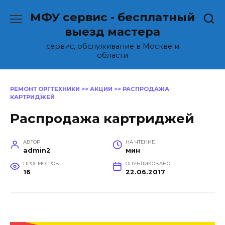
Перейти
МФУ сервис - бесплатный
к
содержанию
выезд мастера
сервис, обслуживание в Москве и
области
РЕМОНТ ОРГТЕХНИКИ
>>
АКЦИИ
>>
РАСПРОДАЖА
КАРТРИДЖЕЙ
Распродажа картриджей
АВТОР
НА ЧТЕНИЕ
admin2
мин
ПРОСМОТРОВ
ОПУБЛИКОВАНО
16
22.06.2017