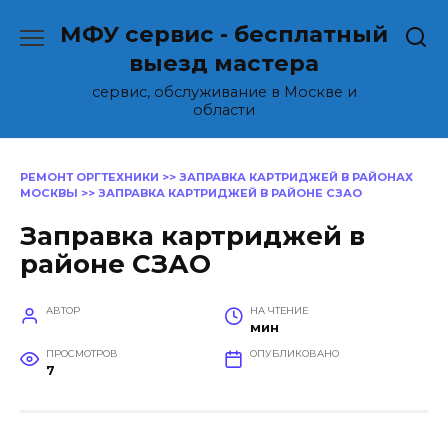
Перейти
МФУ сервис - бесплатный
к
содержанию
выезд мастера
сервис, обслуживание в Москве и
области
РЕМОНТ ОРГТЕХНИКИ
>>
ЗАПРАВКА КАРТРИДЖЕЙ В РАЙОНАХ
МОСКВЫ
>>
ЗАПРАВКА КАРТРИДЖЕЙ В РАЙОНЕ СЗАО
Заправка картриджей в
районе СЗАО
АВТОР
НА ЧТЕНИЕ
мин
ПРОСМОТРОВ
ОПУБЛИКОВАНО
7