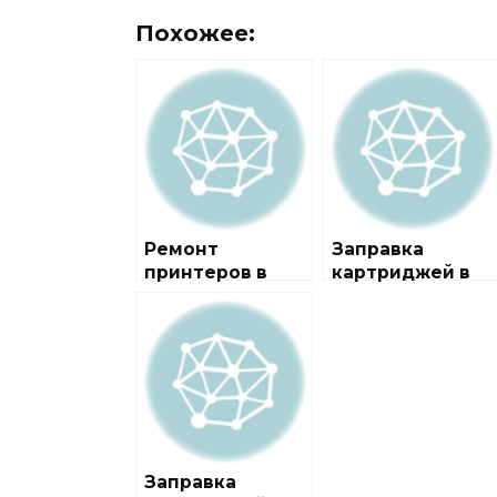
Похожее:
Ремонт
Заправка
принтеров в
картриджей в
районе
районе ВАО
Преображенско
е
Заправка