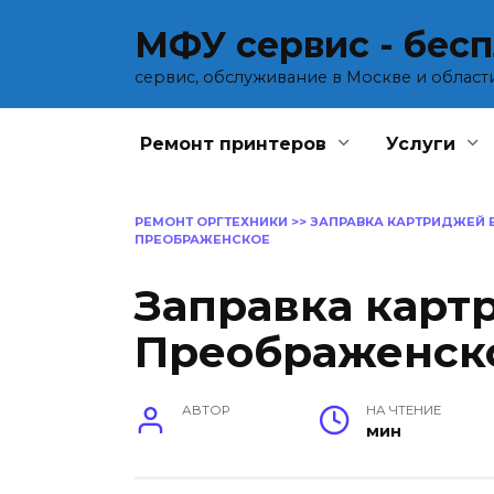
Перейти
МФУ сервис - бес
к
содержанию
сервис, обслуживание в Москве и област
Ремонт принтеров
Услуги
РЕМОНТ ОРГТЕХНИКИ
>>
ЗАПРАВКА КАРТРИДЖЕЙ 
ПРЕОБРАЖЕНСКОЕ
Заправка карт
Преображенск
АВТОР
НА ЧТЕНИЕ
мин