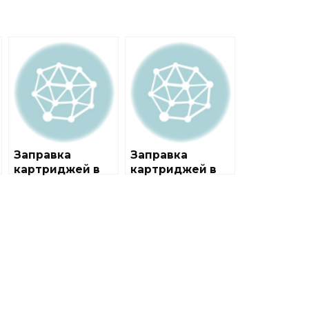
Заправка
Заправка
картриджей в
картриджей в
районе Косино-
районе
Ухтомский
Некрасовка