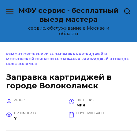
Перейти
МФУ сервис - бесплатный
к
содержанию
выезд мастера
сервис, обслуживание в Москве и
области
РЕМОНТ ОРГТЕХНИКИ
>>
ЗАПРАВКА КАРТРИДЖЕЙ В
МОСКОВСКОЙ ОБЛАСТИ
>>
ЗАПРАВКА КАРТРИДЖЕЙ В ГОРОДЕ
ВОЛОКОЛАМСК
Заправка картриджей в
городе Волоколамск
АВТОР
НА ЧТЕНИЕ
мин
ПРОСМОТРОВ
ОПУБЛИКОВАНО
7