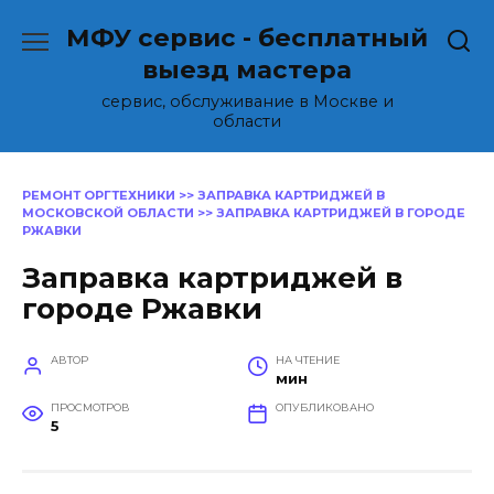
Перейти
МФУ сервис - бесплатный
к
содержанию
выезд мастера
сервис, обслуживание в Москве и
области
РЕМОНТ ОРГТЕХНИКИ
>>
ЗАПРАВКА КАРТРИДЖЕЙ В
МОСКОВСКОЙ ОБЛАСТИ
>>
ЗАПРАВКА КАРТРИДЖЕЙ В ГОРОДЕ
РЖАВКИ
Заправка картриджей в
городе Ржавки
АВТОР
НА ЧТЕНИЕ
мин
ПРОСМОТРОВ
ОПУБЛИКОВАНО
5